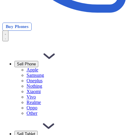
Buy Phones
Sell Phone
Apple
Samsung
Oneplus
Nothing
Xiaomi
Vivo
Realme
Oppo
Other
Sell Tablet