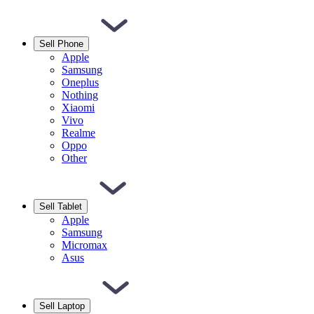
Sell Phone
Apple
Samsung
Oneplus
Nothing
Xiaomi
Vivo
Realme
Oppo
Other
Sell Tablet
Apple
Samsung
Micromax
Asus
Sell Laptop